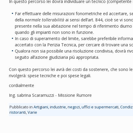
In questo percorso lei dovrà individuare un tecnico (competente i
Far effettuare delle misurazioni fonometriche ed accertare, s
della
normale tollerabilità
ai sensi dell’art. 844, cioè se vi so
presente nella sua abitazione nel tempo di riferimento diurno 
quando gli impianti non sono in funzione.
In caso di superamento del limite, sarebbe preferibile informare 
accertato con la Perizia Tecnica, per cercare di trovare una so
Qualora non sia possibile una risoluzione condivisa, dovrà rivo
seguito all’azione giudiziaria più appropriata.
Con questo percorso lei avrà dei costi da sostenere, che sono le pa
rivolgerà: spese tecniche e poi spese legali.
cordialmente
Ing. sabrina Scaramuzzi - Missione Rumore
Pubblicato in
Artigiani, industrie, negozi, uffici e supermercati
,
Condizi
ristoranti
,
Varie