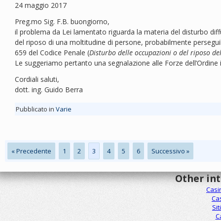
24 maggio 2017
Preg.mo Sig. F.B. buongiorno,
il problema da Lei lamentato riguarda la materia del disturbo dif
del riposo di una moltitudine di persone, probabilmente perseguibile
659 del Codice Penale (
Disturbo delle occupazioni o del riposo de
Le suggeriamo pertanto una segnalazione alle Forze dell’Ordine in
Cordiali saluti,
dott. ing. Guido Berra
Pubblicato in
Varie
« Precedente
1
2
3
4
5
6
Successivo »
Other in
Casi
Ca
Sit
C