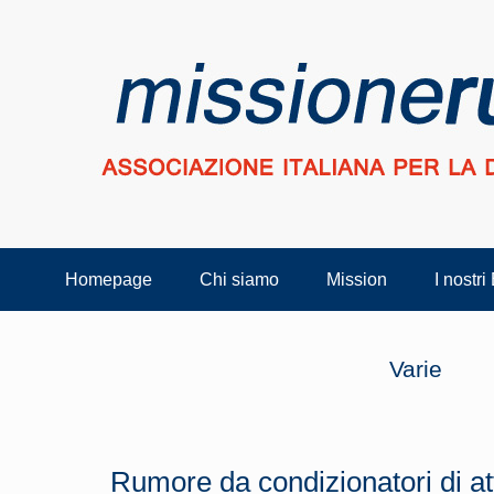
Homepage
Chi siamo
Mission
I nostri
Varie
Rumore da condizionatori di at