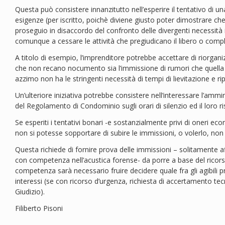
Questa può consistere innanzitutto nell’esperire il tentativo di un
esigenze (per iscritto, poichè diviene giusto poter dimostrare ch
proseguio in disaccordo del confronto delle divergenti necessità in 
comunque a cessare le attività che pregiudicano il libero o com
A titolo di esempio, l’imprenditore potrebbe accettare di riorganiz
che non recano nocumento sia l’immissione di rumori che quella 
azzimo non ha le stringenti necessità di tempi di lievitazione e ripo
Un’ulteriore iniziativa potrebbe consistere nell’interessare l’ammin
del Regolamento di Condominio sugli orari di silenzio ed il loro ri
Se esperiti i tentativi bonari -e sostanzialmente privi di oneri ec
non si potesse sopportare di subire le immissioni, o volerlo, non r
Questa richiede di fornire prova delle immissioni – solitamente aff
con competenza nell’acustica forense- da porre a base del ricorso
competenza sarà necessario fruire decidere quale fra gli agibili p
interessi (se con ricorso d’urgenza, richiesta di accertamento te
Giudizio).
Filiberto Pisoni