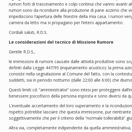
rumori forti di trascinamento e colpi continui che vanno avanti al
rumori sono da ricondurre alla produzione di pane azzimo che vi
impediscono l’apertura delle finestre della mia casa. I rumori ve
camera da letto ma si propagano per l’intero appartamento.
Cordiali saluti, R.D.S.
Le considerazioni del tecnico di Missione Rumore
Gentile R.D.S.,
le immissioni di rumore causate dalle attività produttive sono sogge
definiti dalla Legge 447/95 (inquinamento acustico): la prima azi
consiste nella segnalazione al Comune del fatto, con la contestuale
suddetti, sia in periodo notturno (dalle 22:00 alle 6:00) che diurno
Questi limiti cd. “amministrativi” sono intesi per proteggere dall’i
benessere psicofisico della persona esposta e sono diversi da quell
L’eventuale accertamento del loro superamento e la riconduzione 
rispetto potrebbe lasciare che questa immissione, pur rientrante in
soggettivamente che per il criterio della “normale tollerabiltà” giud
Altra via, completamente indipendente da quella amministrativa, è