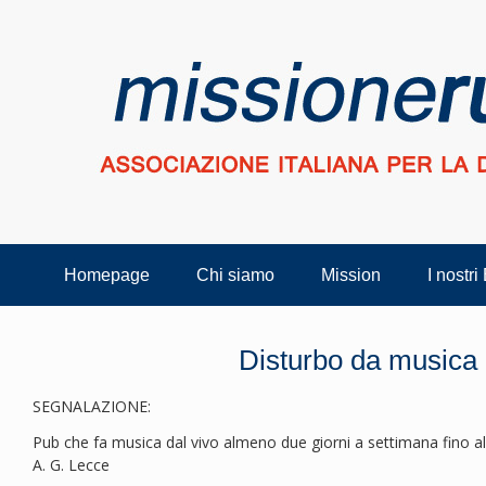
Homepage
Chi siamo
Mission
I nostri
Disturbo da musica 
SEGNALAZIONE:
Pub che fa musica dal vivo almeno due giorni a settimana fino all
A. G. Lecce