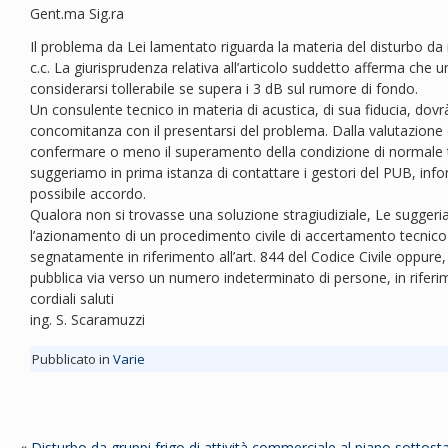
Gent.ma Sig.ra
Il problema da Lei lamentato riguarda la materia del disturbo da 
c.c. La giurisprudenza relativa all’articolo suddetto afferma che
considerarsi tollerabile se supera i 3 dB sul rumore di fondo.
Un consulente tecnico in materia di acustica, di sua fiducia, dovr
concomitanza con il presentarsi del problema. Dalla valutazione dei 
confermare o meno il superamento della condizione di normale tol
suggeriamo in prima istanza di contattare i gestori del PUB, inf
possibile accordo.
Qualora non si trovasse una soluzione stragiudiziale, Le suggeria
l’azionamento di un procedimento civile di accertamento tecnico p
segnatamente in riferimento all’art. 844 del Codice Civile oppure, 
pubblica via verso un numero indeterminato di persone, in riferim
cordiali saluti
ing. S. Scaramuzzi
Pubblicato in
Varie
«
Disturbo da gruppi frigo di attività commerciale al piano sottost