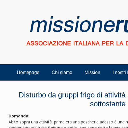
Homepage
Chi siamo
Mission
I nostri
Disturbo da gruppi frigo di attivi
sottostante
Domanda:
Abito sopra una attività, prima era una pescheria,adesso è una m
continuamente tutto il giorno e notte, che sono sotto la mia ca