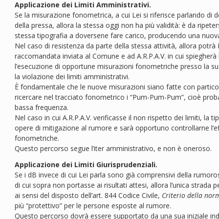
Applicazione dei Limiti Amministrativi.
Se la misurazione fonometrica, a cui Lei si riferisce parlando di 
della pressa, allora la stessa oggi non ha più validità: è da ripete
stessa tipografia a doversene fare carico, producendo una nuova
Nel caso di resistenza da parte della stessa attività, allora potrà
raccomandata inviata al Comune e ad A.R.P.A.V. in cui spiegherà 
l’esecuzione di opportune misurazioni fonometriche presso la sua 
la violazione dei limiti amministrativi.
È fondamentale che le nuove misurazioni siano fatte con partico
ricercare nel tracciato fonometrico i “Pum-Pum-Pum”, cioè proba
bassa frequenza.
Nel caso in cui A.R.P.A.V. verificasse il non rispetto dei limiti, la
opere di mitigazione al rumore e sarà opportuno controllarne l’e
fonometriche.
Questo percorso segue l’iter amministrativo, e non è oneroso.
Applicazione dei Limiti Giurisprudenziali.
Se i dB invece di cui Lei parla sono già comprensivi della rumoros
di cui sopra non portasse ai risultati attesi, allora l’unica strada p
ai sensi del disposto dell’art. 844 Codice Civile,
Criterio della norm
più “protettivo” per le persone esposte al rumore.
Questo percorso dovrà essere supportato da una sua iniziale in