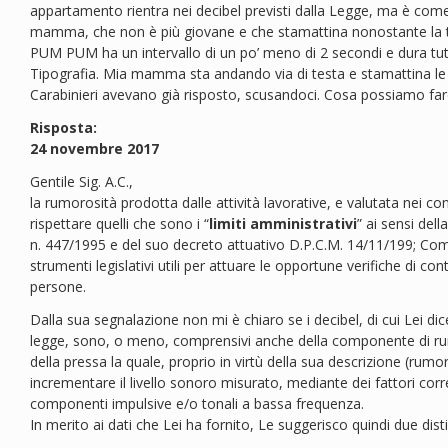
appartamento rientra nei decibel previsti dalla Legge, ma è come
mamma, che non è più giovane e che stamattina nonostante la 
PUM PUM ha un intervallo di un po’ meno di 2 secondi e dura tutto
Tipografia. Mia mamma sta andando via di testa e stamattina le
Carabinieri avevano già risposto, scusandoci. Cosa possiamo far
Risposta:
24 novembre 2017
Gentile Sig. A.C.,
la rumorosità prodotta dalle attività lavorative, e valutata nei conf
rispettare quelli che sono i “
limiti amministrativi
” ai sensi del
n. 447/1995 e del suo decreto attuativo D.P.C.M. 14/11/199; Com
strumenti legislativi utili per attuare le opportune verifiche di contr
persone.
Dalla sua segnalazione non mi è chiaro se i decibel, di cui Lei dice 
legge, sono, o meno, comprensivi anche della componente di rum
della pressa la quale, proprio in virtù della sua descrizione (r
incrementare il livello sonoro misurato, mediante dei fattori corre
componenti impulsive e/o tonali a bassa frequenza.
In merito ai dati che Lei ha fornito, Le suggerisco quindi due disti