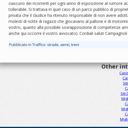
ciascuno dei ricorrenti per ogni anno di esposizione al rumore acc
tollerabile. Si trattava in quel caso di un parco pubblico di prop
privata che il Giudice ha ritenuto responsabile di non avere adottat
molesti di notte di ragazzi che giocavano al pallone e di motorini
vostro, quanto alla possibile sovrapposizione di competenze ammi
anche qui occorre il vostro avvocato). Cordiali saluti Campagno
Pubblicato in
Traffico: strade, aerei, treni
Other in
Casi
Ca
Sit
C
Siti
Mig
C
Mig
C
Migl