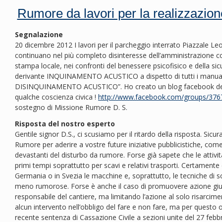
Rumore da lavori per la realizzazion
Segnalazione
20 dicembre 2012 I lavori per il parcheggio interrato Piazzale Le
continuano nel più completo disinteresse dell’amministrazione c
stampa locale, nei confronti del benessere psicofisico e della sicu
derivante INQUINAMENTO ACUSTICO a dispetto di tutti i manu
DISINQUINAMENTO ACUSTICO”. Ho creato un blog facebook dedic
qualche coscienza civica !
http://www.facebook.com/groups/37
sostegno di Missione Rumore D. S.
Risposta del nostro esperto
Gentile signor D.S., ci scusiamo per il ritardo della risposta. Si
Rumore per aderire a vostre future iniziative pubblicistiche, come f
devastanti del disturbo da rumore. Forse già sapete che le attivi
primi tempi soprattutto per scavi e relativi trasporti. Certamen
Germania o in Svezia le macchine e, soprattutto, le tecniche di 
meno rumorose. Forse è anche il caso di promuovere azione giudi
responsabile del cantiere, ma limitando l’azione al solo risarci
alcun intervento nell’obbligo del fare e non fare, ma per questo oc
recente sentenza di Cassazione Civile a sezioni unite del 27 febb