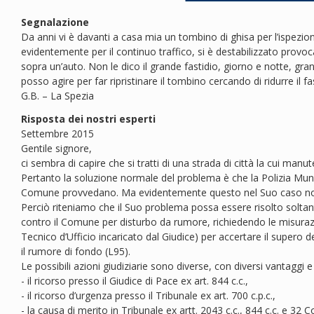
Segnalazione
Da anni vi è davanti a casa mia un tombino di ghisa per l’ispezio
evidentemente per il continuo traffico, si è destabilizzato provo
sopra un’auto. Non le dico il grande fastidio, giorno e notte, gran
posso agire per far ripristinare il tombino cercando di ridurre il 
G.B. – La Spezia
Risposta dei nostri esperti
Settembre 2015
Gentile signore,
ci sembra di capire che si tratti di una strada di città la cui m
Pertanto la soluzione normale del problema è che la Polizia Munici
Comune provvedano. Ma evidentemente questo nel Suo caso no
Perciò riteniamo che il Suo problema possa essere risolto soltant
contro il Comune per disturbo da rumore, richiedendo le misuraz
Tecnico d’Ufficio incaricato dal Giudice) per accertare il supero del
il rumore di fondo (L95).
Le possibili azioni giudiziarie sono diverse, con diversi vantaggi e
- il ricorso presso il Giudice di Pace ex art. 844 c.c.,
- il ricorso d’urgenza presso il Tribunale ex art. 700 c.p.c.,
- la causa di merito in Tribunale ex artt. 2043 c.c., 844 c.c. e 32 C