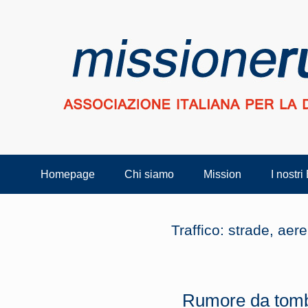
Homepage
Chi siamo
Mission
I nostri
Traffico: strade, aerei
Rumore da tom