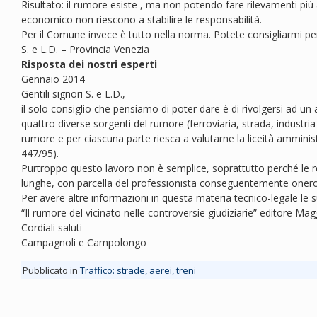
Risultato: il rumore esiste , ma non potendo fare rilevamenti più 
economico non riescono a stabilire le responsabilità.
Per il Comune invece è tutto nella norma. Potete consigliarmi pe
S. e L.D. – Provincia Venezia
Risposta dei nostri esperti
Gennaio 2014
Gentili signori S. e L.D.,
il solo consiglio che pensiamo di poter dare è di rivolgersi ad un a
quattro diverse sorgenti del rumore (ferroviaria, strada, industria
rumore e per ciascuna parte riesca a valutarne la liceità amministr
447/95).
Purtroppo questo lavoro non è semplice, soprattutto perché le 
lunghe, con parcella del professionista conseguentemente oner
Per avere altre informazioni in questa materia tecnico-legale le
“Il rumore del vicinato nelle controversie giudiziarie” editore Ma
Cordiali saluti
Campagnoli e Campolongo
Pubblicato in
Traffico: strade, aerei, treni