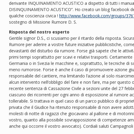
derivante INQUINAMENTO ACUSTICO a dispetto di tutti i manu
DISINQUINAMENTO ACUSTICO”. Ho creato un blog facebook dedic
qualche coscienza civica !
http://www.facebook.com/groups/37
sostegno di Missione Rumore D. S.
Risposta del nostro esperto
Gentile signor D.S., ci scusiamo per il ritardo della risposta. Si
Rumore per aderire a vostre future iniziative pubblicistiche, come f
devastanti del disturbo da rumore. Forse già sapete che le attivi
primi tempi soprattutto per scavi e relativi trasporti. Certamen
Germania o in Svezia le macchine e, soprattutto, le tecniche di 
meno rumorose. Forse è anche il caso di promuovere azione giudi
responsabile del cantiere, ma limitando l’azione al solo risarci
alcun intervento nell’obbligo del fare e non fare, ma per questo oc
recente sentenza di Cassazione Civile a sezioni unite del 27 febb
ciascuno dei ricorrenti per ogni anno di esposizione al rumore acc
tollerabile. Si trattava in quel caso di un parco pubblico di prop
privata che il Giudice ha ritenuto responsabile di non avere adottat
molesti di notte di ragazzi che giocavano al pallone e di motorini
vostro, quanto alla possibile sovrapposizione di competenze ammi
anche qui occorre il vostro avvocato). Cordiali saluti Campagno