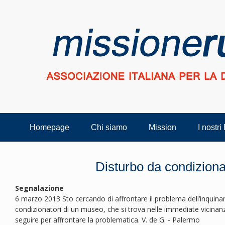
Homepage
Chi siamo
Mission
I nostri
Disturbo da condiziona
Segnalazione
6 marzo 2013 Sto cercando di affrontare il problema dell’inquin
condizionatori di un museo, che si trova nelle immediate vicinanz
seguire per affrontare la problematica. V. de G. - Palermo