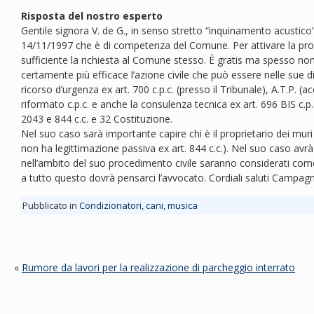
Risposta del nostro esperto
Gentile signora V. de G., in senso stretto “inquinamento acustico” 
14/11/1997 che è di competenza del Comune. Per attivare la proce
sufficiente la richiesta al Comune stesso. È gratis ma spesso non
certamente più efficace l’azione civile che può essere nelle sue d
ricorso d’urgenza ex art. 700 c.p.c. (presso il Tribunale), A.T.P. 
riformato c.p.c. e anche la consulenza tecnica ex art. 696 BIS c.p.c
2043 e 844 c.c. e 32 Costituzione.
Nel suo caso sarà importante capire chi è il proprietario dei mu
non ha legittimazione passiva ex art. 844 c.c.). Nel suo caso avrà
nell’ambito del suo procedimento civile saranno considerati come
a tutto questo dovrà pensarci l’avvocato. Cordiali saluti Campa
Pubblicato in
Condizionatori, cani, musica
«
Rumore da lavori per la realizzazione di parcheggio interrato