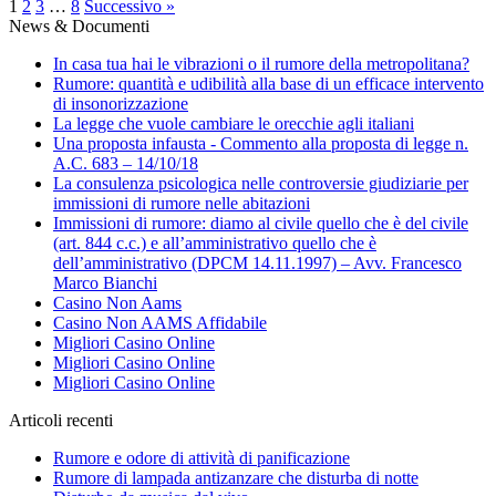
1
2
3
…
8
Successivo »
News & Documenti
In casa tua hai le vibrazioni o il rumore della metropolitana?
Rumore: quantità e udibilità alla base di un efficace intervento
di insonorizzazione
La legge che vuole cambiare le orecchie agli italiani
Una proposta infausta - Commento alla proposta di legge n.
A.C. 683 – 14/10/18
La consulenza psicologica nelle controversie giudiziarie per
immissioni di rumore nelle abitazioni
Immissioni di rumore: diamo al civile quello che è del civile
(art. 844 c.c.) e all’amministrativo quello che è
dell’amministrativo (DPCM 14.11.1997) – Avv. Francesco
Marco Bianchi
Casino Non Aams
Casino Non AAMS Affidabile
Migliori Casino Online
Migliori Casino Online
Migliori Casino Online
Articoli recenti
Rumore e odore di attività di panificazione
Rumore di lampada antizanzare che disturba di notte