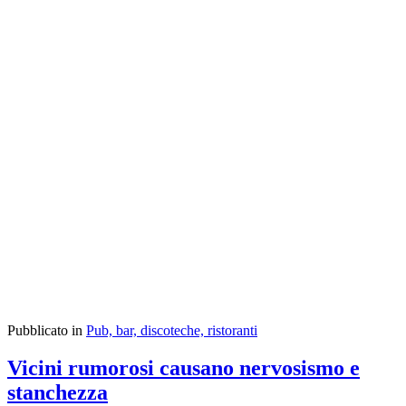
stragiudiziale, Le suggeriamo di rivolgersi ad
un legale per l’azionamento di un
procedimento civile di accertamento tecnico
preventivo, se ritenuto utile, segnatamente
in riferimento all’art. 844 del Codice Civile
oppure, qualora il disturbo sia esteso sulla
pubblica via verso un numero indeterminato
di persone, in riferimento all’art. 659 del
Codice Penale.
Cordiali saluti,
dott. ing. Guido Berra
Pubblicato in
Pub, bar, discoteche, ristoranti
Vicini rumorosi causano nervosismo e
stanchezza