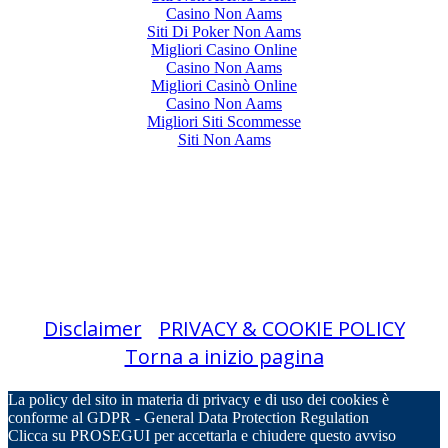
Casino Non Aams
Siti Di Poker Non Aams
Migliori Casino Online
Casino Non Aams
Migliori Casinò Online
Casino Non Aams
Migliori Siti Scommesse
Siti Non Aams
*** L’Associazione non è più attiva e il sito ha solo
interesse storico/informativo ***
Copyright © 2013/2025 MISSIONE RUMORE
Associazione italiana per la difesa dal rumore
- tutti i diritti riservati
Disclaimer
/
PRIVACY & COOKIE POLICY
Torna a inizio pagina
La policy del sito in materia di privacy e di uso dei cookies è
conforme al GDPR - General Data Protection Regulation
Clicca su PROSEGUI per accettarla e chiudere questo avviso