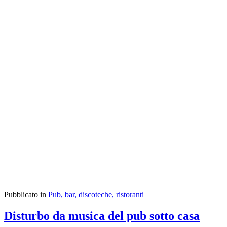
casa, informarli su quanto accertato e cercare
un possibile accordo.
Qualora non si trovasse una soluzione
stragiudiziale, Le suggeriamo di rivolgersi ad
un legale per l’azionamento di un
procedimento civile di accertamento tecnico
preventivo, se ritenuto utile, segnatamente
in riferimento all’art. 844 del Codice Civile
oppure in riferimento all’art. 659 del Codice
Penale.
Cordiali saluti,
dott. ing. Guido Berra
Pubblicato in
Pub, bar, discoteche, ristoranti
Disturbo da musica del pub sotto casa