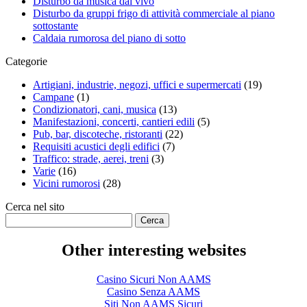
Disturbo da musica dal vivo
Disturbo da gruppi frigo di attività commerciale al piano
sottostante
Caldaia rumorosa del piano di sotto
Categorie
Artigiani, industrie, negozi, uffici e supermercati
(19)
Campane
(1)
Condizionatori, cani, musica
(13)
Manifestazioni, concerti, cantieri edili
(5)
Pub, bar, discoteche, ristoranti
(22)
Requisiti acustici degli edifici
(7)
Traffico: strade, aerei, treni
(3)
Varie
(16)
Vicini rumorosi
(28)
Cerca nel sito
Other interesting websites
Casino Sicuri Non AAMS
Casino Senza AAMS
Siti Non AAMS Sicuri