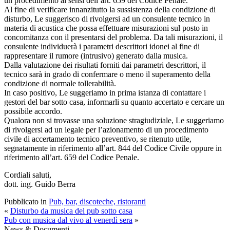
un procedimento ai sensi dell’art. 659 del Codice Penale.
Al fine di verificare innanzitutto la sussistenza della condizione di
disturbo, Le suggerisco di rivolgersi ad un consulente tecnico in
materia di acustica che possa effettuare misurazioni sul posto in
concomitanza con il presentarsi del problema. Da tali misurazioni, il
consulente individuerà i parametri descrittori idonei al fine di
rappresentare il rumore (intrusivo) generato dalla musica.
Dalla valutazione dei risultati forniti dai parametri descrittori, il
tecnico sarà in grado di confermare o meno il superamento della
condizione di normale tollerabilità.
In caso positivo, Le suggeriamo in prima istanza di contattare i
gestori del bar sotto casa, informarli su quanto accertato e cercare un
possibile accordo.
Qualora non si trovasse una soluzione stragiudiziale, Le suggeriamo
di rivolgersi ad un legale per l’azionamento di un procedimento
civile di accertamento tecnico preventivo, se ritenuto utile,
segnatamente in riferimento all’art. 844 del Codice Civile oppure in
riferimento all’art. 659 del Codice Penale.
Cordiali saluti,
dott. ing. Guido Berra
Pubblicato in
Pub, bar, discoteche, ristoranti
«
Disturbo da musica del pub sotto casa
Pub con musica dal vivo al venerdì sera
»
News & Documenti