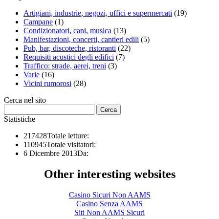
Artigiani, industrie, negozi, uffici e supermercati
(19)
Campane
(1)
Condizionatori, cani, musica
(13)
Manifestazioni, concerti, cantieri edili
(5)
Pub, bar, discoteche, ristoranti
(22)
Requisiti acustici degli edifici
(7)
Traffico: strade, aerei, treni
(3)
Varie
(16)
Vicini rumorosi
(28)
Cerca nel sito
Statistiche
217428
Totale letture:
110945
Totale visitatori:
6 Dicembre 2013
Da:
Other interesting websites
Casino Sicuri Non AAMS
Casino Senza AAMS
Siti Non AAMS Sicuri