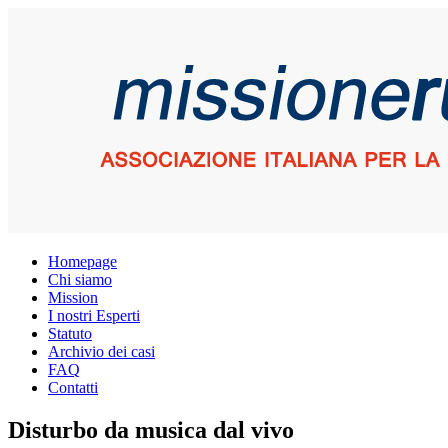
Homepage
Chi siamo
Mission
I nostri Esperti
Statuto
Archivio dei casi
FAQ
Contatti
Disturbo da musica dal vivo