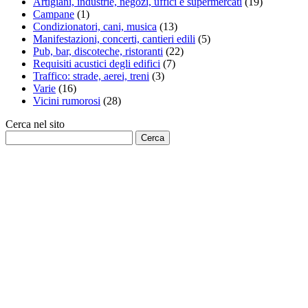
Artigiani, industrie, negozi, uffici e supermercati
(19)
Campane
(1)
Condizionatori, cani, musica
(13)
Manifestazioni, concerti, cantieri edili
(5)
Pub, bar, discoteche, ristoranti
(22)
Requisiti acustici degli edifici
(7)
Traffico: strade, aerei, treni
(3)
Varie
(16)
Vicini rumorosi
(28)
Cerca nel sito