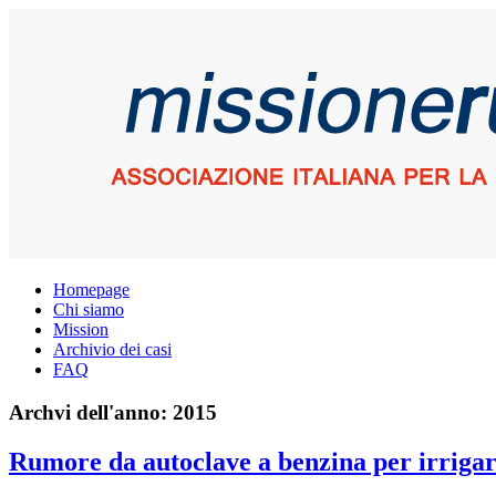
Homepage
Chi siamo
Mission
Archivio dei casi
FAQ
Archvi dell'anno:
2015
Rumore da autoclave a benzina per irriga