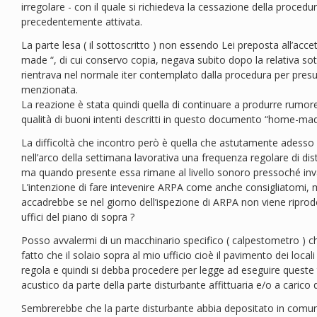
irregolare - con il quale si richiedeva la cessazione della proce
precedentemente attivata.
La parte lesa ( il sottoscritto ) non essendo Lei preposta all’ac
made “, di cui conservo copia, negava subito dopo la relativa so
rientrava nel normale iter contemplato dalla procedura per pre
menzionata.
La reazione è stata quindi quella di continuare a produrre rumore
qualità di buoni intenti descritti in questo documento “home-mad
La difficoltà che incontro però è quella che astutamente adesso 
nell’arco della settimana lavorativa una frequenza regolare di dis
ma quando presente essa rimane al livello sonoro pressoché inv
L’intenzione di fare intevenire ARPA come anche consigliatomi, 
accadrebbe se nel giorno dell’ispezione di ARPA non viene riprod
uffici del piano di sopra ?
Posso avvalermi di un macchinario specifico ( calpestometro ) che 
fatto che il solaio sopra al mio ufficio cioè il pavimento dei local
regola e quindi si debba procedere per legge ad eseguire queste
acustico da parte della parte disturbante affittuaria e/o a carico d
Sembrerebbe che la parte disturbante abbia depositato in comune