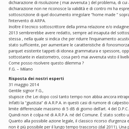
dichiarazione di risoluzione ( mai avvenuta ) del problema, di cui
dichiarazione non ne riconosce la validità e di contro mi ha espres
sottoscrizione di quel documento irregolare “home made ” sopr
l’intervento di ARPA.
Inoltre il tecnico sottoscrittore della prima relazione e/o indagi
2013 sembrerebbe avere redatto, sempre ad insaputa del sottoscri
stessa , nella quale si indica che per ridurre l’inquinamento acus
stato sufficiente, per aumentare le caratteristiche di fonosmorz
parquet esistente tappeti di idonea grammatura e spessore, opp
sottostante in elastometro, cosa però mai avvenuta visto il live
Come posso risolvere questo dilemma ?
F.G. – Milano
Risposta dei nostri esperti
31 maggio 2014
Gentile signor F.G.,
stupisce che Lei dopo così tanto tempo non abbia ancora intrapre
Infatti la “giustizia” di A.R.P.A. in questi casi di rumore di calpes
limite differenziale massimo di 5 dB di giorno dell’art. 4 del D.
Quindi non è colpa né di A.R.P.A. né del Comune. È stato scelto 
Quanto alla possibile azione legale, il classico ricorso d’urgenza ex
non è più possibile per il lungo tempo trascorso (dal 2011). Una 