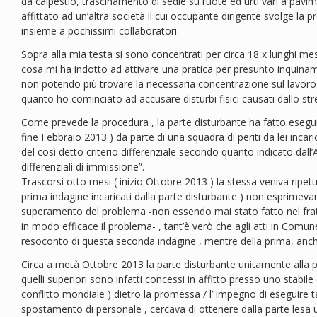
da calpestio, trascinamento di sedie su ruote ed urti vari a pavi
affittato ad un’altra società il cui occupante dirigente svolge la 
insieme a pochissimi collaboratori.
Sopra alla mia testa si sono concentrati per circa 18 x lunghi mesi :
cosa mi ha indotto ad attivare una pratica per presunto inquinam
non potendo più trovare la necessaria concentrazione sul lavoro 
quanto ho cominciato ad accusare disturbi fisici causati dallo st
Come prevede la procedura , la parte disturbante ha fatto esegu
fine Febbraio 2013 ) da parte di una squadra di periti da lei incaric
del così detto criterio differenziale secondo quanto indicato dall’
differenziali di immissione”.
Trascorsi otto mesi ( inizio Ottobre 2013 ) la stessa veniva ripetuta
prima indagine incaricati dalla parte disturbante ) non esprimev
superamento del problema -non essendo mai stato fatto nel fra
in modo efficace il problema- , tant’è verò che agli atti in Comun
resoconto di questa seconda indagine , mentre della prima, anch’
Circa a metà Ottobre 2013 la parte disturbante unitamente alla pro
quelli superiori sono infatti concessi in affitto presso uno stabil
conflitto mondiale ) dietro la promessa / l’ impegno di eseguire t
spostamento di personale , cercava di ottenere dalla parte lesa