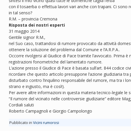
sintesi il mio vicino quasi tutte le domeniche taglia l’erba
con il tosaerba o effettua lavori vari anche con trapani. Ci sono 
in tal senso?
R.M. – provincia Cremona
Risposta dei nostri esperti
31 maggio 2014
Gentile signor R.M.,
nel Suo caso, trattandosi di rumore provocato da attività domest
ottenere la soluzione del problema dal Comune e l’A.R.P.A..
Occorre rivolgersi al Giudice di Pace tramite l’avvocato. Prima è 
registrazioni fonometriche del lamentato rumore.
L’azione presso il Giudice di Pace è basata sull’art. 844 codice civ
ricordare che questo articolo presuppone l’azione giudiziaria tra pr
disturbato contro l’inquilino responsabile del rumore, ma tra i lo
strano e ingiusto, ma è così!).
Per avere altre informazioni in questa materia tecnico-legale le
“Il rumore del vicinato nelle controversie giudiziarie” editore Ma
Cordiali saluti
Roberto Campagnoli e Giorgio Campolongo
Pubblicato in
Vicini rumorosi