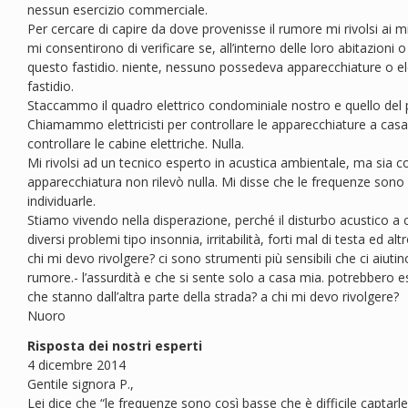
nessun esercizio commerciale.
Per cercare di capire da dove provenisse il rumore mi rivolsi ai mie
mi consentirono di verificare se, all’interno delle loro abitazion
questo fastidio. niente, nessuno possedeva apparecchiature o e
fastidio.
Staccammo il quadro elettrico condominiale nostro e quello del 
Chiamammo elettricisti per controllare le apparecchiature a casa 
controllare le cabine elettriche. Nulla.
Mi rivolsi ad un tecnico esperto in acustica ambientale, ma sia c
apparecchiatura non rilevò nulla. Mi disse che le frequenze sono c
individuarle.
Stiamo vivendo nella disperazione, perché il disturbo acustico a
diversi problemi tipo insonnia, irritabilità, forti mal di testa ed 
chi mi devo rivolgere? ci sono strumenti più sensibili che ci aiut
rumore.- l’assurdità e che si sente solo a casa mia. potrebbero e
che stanno dall’altra parte della strada? a chi mi devo rivolgere?
Nuoro
Risposta dei nostri esperti
4 dicembre 2014
Gentile signora P.,
Lei dice che “le frequenze sono così basse che è difficile captarle