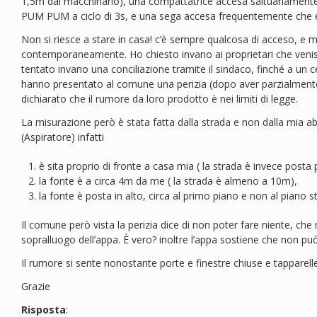
1,5m dal macchinario), una compattatrice accesa saltuariamente
PUM PUM a ciclo di 3s, e una sega accesa frequentemente che em
Non si riesce a stare in casa! c’è sempre qualcosa di acceso, e
contemporaneamente. Ho chiesto invano ai proprietari che veniss
tentato invano una conciliazione tramite il sindaco, finché a un c
hanno presentato al comune una perizia (dopo aver parzialmente 
dichiarato che il rumore da loro prodotto è nei limiti di legge.
La misurazione però è stata fatta dalla strada e non dalla mia ab
(Aspiratore) infatti
è sita proprio di fronte a casa mia ( la strada è invece post
la fonte è a circa 4m da me ( la strada è almeno a 10m),
la fonte è posta in alto, circa al primo piano e non al piano s
Il comune però vista la perizia dice di non poter fare niente, c
sopralluogo dell’appa. È vero? inoltre l’appa sostiene che non può
Il rumore si sente nonostante porte e finestre chiuse e tappare
Grazie
Risposta
: