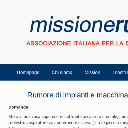
Homepage
Chi siamo
Mission
I nostri
Rumore di impianti e macchinar
Domanda
:
Abito in una casa appena ereditata, sita accanto a una falegna
molesti:un aspiratore costantemente acceso ( il mio piccolo mis