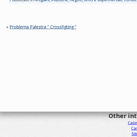
«
Problema Palestra ” Crossfigting “
Other in
Casi
Ca
Sit