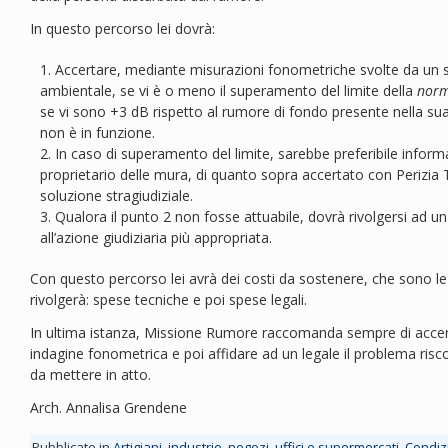
In questo percorso lei dovrà:
Accertare, mediante misurazioni fonometriche svolte da un 
ambientale, se vi è o meno il superamento del limite della
norm
se vi sono +3 dB rispetto al rumore di fondo presente nella su
non è in funzione.
In caso di superamento del limite, sarebbe preferibile informare 
proprietario delle mura, di quanto sopra accertato con Perizia 
soluzione stragiudiziale.
Qualora il punto 2 non fosse attuabile, dovrà rivolgersi ad un
all’azione giudiziaria più appropriata.
Con questo percorso lei avrà dei costi da sostenere, che sono le pa
rivolgerà: spese tecniche e poi spese legali.
In ultima istanza, Missione Rumore raccomanda sempre di accer
indagine fonometrica e poi affidare ad un legale il problema riscon
da mettere in atto.
Arch. Annalisa Grendene
Pubblicato in
Artigiani, industrie, negozi, uffici e supermercati
,
Condizi