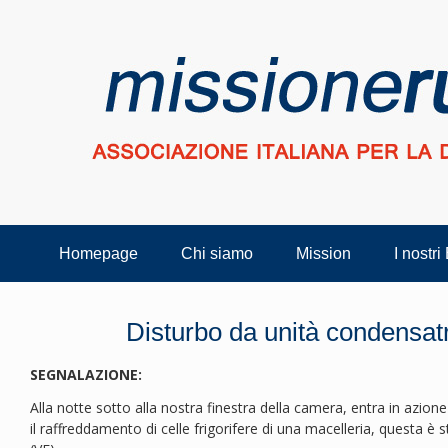
Homepage
Chi siamo
Mission
I nostri
Disturbo da unità condensatri
SEGNALAZIONE:
Alla notte sotto alla nostra finestra della camera, entra in azio
il raffreddamento di celle frigorifere di una macelleria, questa è 