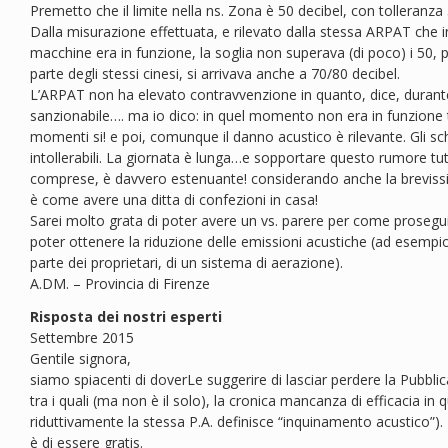
Premetto che il limite nella ns. Zona è 50 decibel, con tolleranza 
Dalla misurazione effettuata, e rilevato dalla stessa ARPAT che 
macchine era in funzione, la soglia non superava (di poco) i 50, p
parte degli stessi cinesi, si arrivava anche a 70/80 decibel.
L’ARPAT non ha elevato contravvenzione in quanto, dice, durante 
sanzionabile…. ma io dico: in quel momento non era in funzione t
momenti si! e poi, comunque il danno acustico è rilevante. Gli sch
intollerabili. La giornata è lunga…e sopportare questo rumore tut
comprese, è davvero estenuante! considerando anche la brevissi
è come avere una ditta di confezioni in casa!
Sarei molto grata di poter avere un vs. parere per come proseguir
poter ottenere la riduzione delle emissioni acustiche (ad esemp
parte dei proprietari, di un sistema di aerazione).
A.DM. – Provincia di Firenze
Risposta dei nostri esperti
Settembre 2015
Gentile signora,
siamo spiacenti di doverLe suggerire di lasciar perdere la Pubbli
tra i quali (ma non è il solo), la cronica mancanza di efficacia in
riduttivamente la stessa P.A. definisce “inquinamento acustico”). I
è di essere gratis.