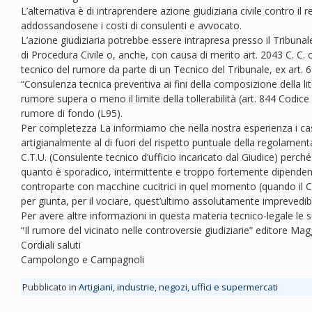
L’alternativa è di intraprendere azione giudiziaria civile contro i
addossandosene i costi di consulenti e avvocato.
L’azione giudiziaria potrebbe essere intrapresa presso il Tribunal
di Procedura Civile o, anche, con causa di merito art. 2043 C. C
tecnico del rumore da parte di un Tecnico del Tribunale, ex art. 6
“Consulenza tecnica preventiva ai fini della composizione della lit
rumore supera o meno il limite della tollerabilità (art. 844 Codice Ci
rumore di fondo (L95).
Per completezza La informiamo che nella nostra esperienza i casi
artigianalmente al di fuori del rispetto puntuale della regolamenta
C.T.U. (Consulente tecnico d’ufficio incaricato dal Giudice) perché
quanto è sporadico, intermittente e troppo fortemente dipendent
controparte con macchine cucitrici in quel momento (quando il C.
per giunta, per il vociare, quest’ultimo assolutamente imprevedibil
Per avere altre informazioni in questa materia tecnico-legale le
“Il rumore del vicinato nelle controversie giudiziarie” editore Ma
Cordiali saluti
Campolongo e Campagnoli
Pubblicato in
Artigiani, industrie, negozi, uffici e supermercati