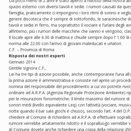
Da poco meno di 2 anni è stato aperto a ridosso della nostra abit
spazio esterno con diversi tavoli e sedie. I rumori causati da ques
famiglia, praticamente ci impongono i loro ritmi di sonno e veglia
genere discoteca che è sempre di sottofondo, le saracinesche del
tavoli e sedie in ferro, ma soprattutto il vociare e l’urlare degli av
all’interno, più i rumori delle macchine che vanno e vengono, cla
Il locale apre alle 6.30 di mattina e chiude sempre dopo l’ 1.00 di
norma alle 22.00 con l’arrivo di giovani maleducati e urlatori.
C.F. – Provincia di Roma
Risposta dei nostri esperti
Gennaio 2014
Gentile signora C.F.,
Lei ha tre tipi di azione possibile, anche contemporanee l’una all’a
la prima azione è amministrativa e consiste nel aprire un proc
nomina del responsabile del procedimento a cui voi potrete rivol
ordinare ad A.R.P.A. (Agenzia Regionale Protezione Ambiente) ripe
per le misurazioni fonometriche. Il limite massimo del rumore di not
sonori medi (livello equivalente Leq) con l’attività (vociare, musica
notte quando il bar sala giochi è chiuso), secondo l’art. 4 del 
chiedere al Comune di richiedere ad A.R.P.A. di effettuare soprallu
rumore verrebbe artatamente ridotto e il sopralluogo verrebbe va
Al Comune dovete anche richiedere una copia della relazione d’im