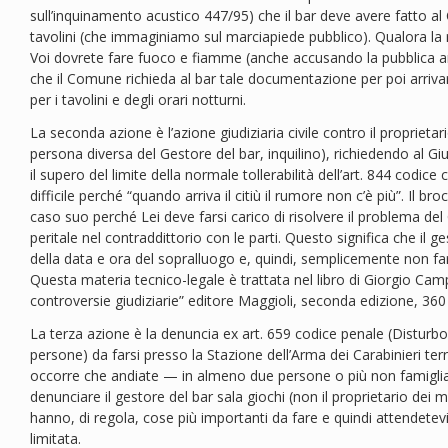
sull’inquinamento acustico 447/95) che il bar deve avere fatto al
tavolini (che immaginiamo sul marciapiede pubblico). Qualora la
Voi dovrete fare fuoco e fiamme (anche accusando la pubblica a
che il Comune richieda al bar tale documentazione per poi arrivare
per i tavolini e degli orari notturni.
La seconda azione è l’azione giudiziaria civile contro il proprietar
persona diversa del Gestore del bar, inquilino), richiedendo al Gi
il supero del limite della normale tollerabilità dell’art. 844 codice ci
difficile perché “quando arriva il citiù il rumore non c’è più”. Il 
caso suo perché Lei deve farsi carico di risolvere il problema del
peritale nel contraddittorio con le parti. Questo significa che il g
della data e ora del sopralluogo e, quindi, semplicemente non f
Questa materia tecnico-legale è trattata nel libro di Giorgio Cam
controversie giudiziarie” editore Maggioli, seconda edizione, 360
La terza azione è la denuncia ex art. 659 codice penale (Disturbo
persone) da farsi presso la Stazione dell’Arma dei Carabinieri ter
occorre che andiate — in almeno due persone o più non famigliari
denunciare il gestore del bar sala giochi (non il proprietario dei 
hanno, di regola, cose più importanti da fare e quindi attendete
limitata.