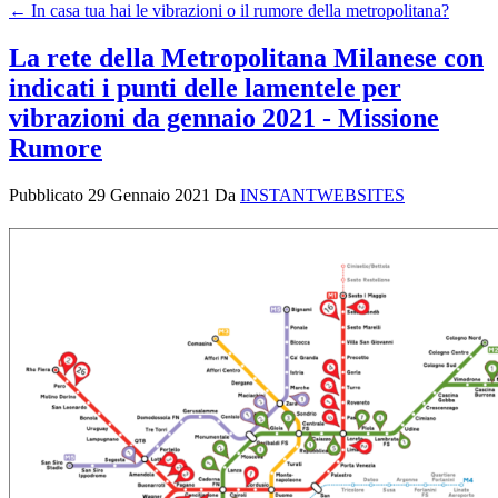
←
In casa tua hai le vibrazioni o il rumore della metropolitana?
La rete della Metropolitana Milanese con
indicati i punti delle lamentele per
vibrazioni da gennaio 2021 - Missione
Rumore
Pubblicato
29 Gennaio 2021
Da
INSTANTWEBSITES