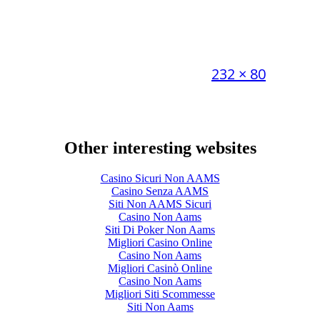
La dimensione originale è di
232 × 80
pixel
Other interesting websites
Casino Sicuri Non AAMS
Casino Senza AAMS
Siti Non AAMS Sicuri
Casino Non Aams
Siti Di Poker Non Aams
Migliori Casino Online
Casino Non Aams
Migliori Casinò Online
Casino Non Aams
Migliori Siti Scommesse
Siti Non Aams