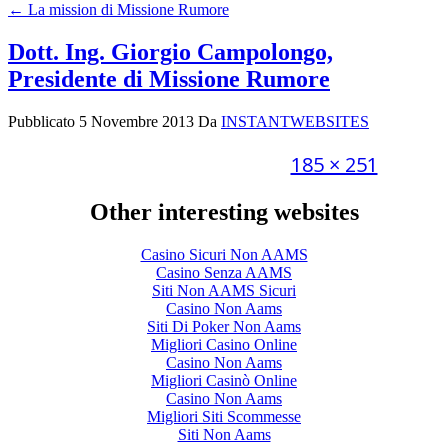
←
La mission di Missione Rumore
Dott. Ing. Giorgio Campolongo,
Presidente di Missione Rumore
Pubblicato
5 Novembre 2013
Da
INSTANTWEBSITES
La dimensione originale è di
185 × 251
pixel
Other interesting websites
Casino Sicuri Non AAMS
Casino Senza AAMS
Siti Non AAMS Sicuri
Casino Non Aams
Siti Di Poker Non Aams
Migliori Casino Online
Casino Non Aams
Migliori Casinò Online
Casino Non Aams
Migliori Siti Scommesse
Siti Non Aams