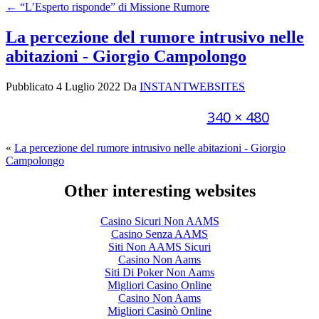
←
“L’Esperto risponde” di Missione Rumore
La percezione del rumore intrusivo nelle
abitazioni - Giorgio Campolongo
Pubblicato
4 Luglio 2022
Da
INSTANTWEBSITES
La dimensione originale è di
340 × 480
pixel
«
La percezione del rumore intrusivo nelle abitazioni - Giorgio
Campolongo
Other interesting websites
Casino Sicuri Non AAMS
Casino Senza AAMS
Siti Non AAMS Sicuri
Casino Non Aams
Siti Di Poker Non Aams
Migliori Casino Online
Casino Non Aams
Migliori Casinò Online