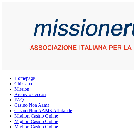
Homepage
Chi siamo
Mission
Archivio dei casi
FAQ
Casino Non Aams
Casino Non AAMS Affidabile
Migliori Casino Online
Migliori Casino Online
Migliori Casino Online