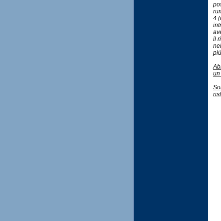
pos
rum
4 (
in
av
il 
ne
pi
Abi
un 
So
ris