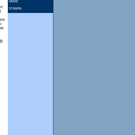
VARIE
rt.
STAMPA
)
are
o
nte
to