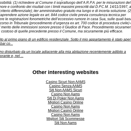
sibilità: (1) richiedere al Comune il sopralluogo dell’A.R.P.A. per le misurazioni del
ore e confronto dei risultati con i limiti massimi prescritti dal D.P.C.M. 14/11/1997, a
criterio differenziale); iter amministrativo gratuito ma lungo e di incerta soluzione. (2
traprendere azione legale ex art. 844 codice civile previa consulenza tecnica per
ere le registrazioni fonometriche dell’eccessivo rumore in casa Sua, sulle quali bas
ricorso in Tribunale (procedimento d’urgenza ex art. 700 codice di procedura civile) 
l merito delle immissioni sonore presso il Giudice di Pace. Procedimento sicurame
ù costoso di quelle precedente presso il Comune, ma sicuramente più efficace.
to al primo piano di un edificio residenziale. Sotto il mio appartamento è stato aper
bar co...
no disturbato da un locale adiacente alla mia abitazione recentemente adibito a
torante e, nel ...
Other interesting websites
Casino Sicuri Non AAMS
Casino Senza AAMS
Siti Non AAMS Sicuri
Casino Non Aams
Siti Di Poker Non Aams
Migliori Casino Online
Casino Non Aams
Migliori Casinò Online
Casino Non Aams
Migliori Siti Scommesse
Siti Non Aams