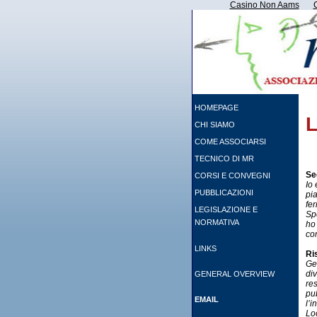
Casino Non Aams
HOMEPAGE
CHI SIAMO
COME ASSOCIARSI
TECNICO DI MR
Se
CORSI E CONVEGNI
Io
PUBBLICAZIONI
pi
fer
LEGISLAZIONE E
Sp
NORMATIVA
ho
co
LINKS
Ri
Gen
div
GENERAL OVERVIEW
re
pu
EMAIL
l’i
Loc