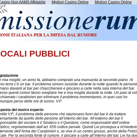
Casino Non AAMS Affidabile
Migliori Casino Online
Migliori Casino Online
LOCALI PUBBLICI
gnalazione
 e mia moglie, un anno fa, abbiamo comprato una mansarda al secondo piano. Al
ano terra c’è un bar. Il problema sonoro sussiste durante la notte quando le persone
mano davanti al bar per chiacchierare e giocano a carte nella sala interna del bar.
esso questi rumori fanno svegliare me e mia moglie durante la notte. Un paio di vol
 chiamato i carabinieri per eliminare il problema momentaneo, in quei casi ho
munque perso delle ore di sonno. V.P.
sposta del nostro esperto
tile V.P., il problema delle persone che stazionano fuori dal bar è da trattare
ersamente da quello delle persone all’interno del bar. All’esterno del bar il
sponsabile del vociare è il Sindaco o il Questore, come responsabili dell’ordine
bblico, regolamentato dall’art. 659 codice penale. Quindi Lei prosegua a richiedere
ntervento dell’Arma dei Carabinieri o, se vive in un centro grosso, anche della Poliz
ale. Per la seconda fonte di rumore, il giocare a carte all’interno del bar, Lei ha du