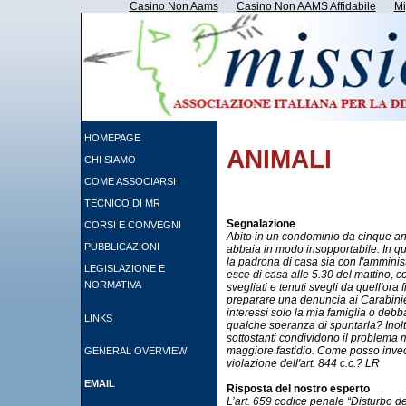
Casino Non Aams
Casino Non AAMS Affidabile
Mi
HOMEPAGE
ANIMALI
CHI SIAMO
COME ASSOCIARSI
TECNICO DI MR
Segnalazione
CORSI E CONVEGNI
Abito in un condominio da cinque an
PUBBLICAZIONI
abbaia in modo insopportabile. In q
la padrona di casa sia con l'amminist
LEGISLAZIONE E
esce di casa alle 5.30 del mattino, co
NORMATIVA
svegliati e tenuti svegli da quell'ora
preparare una denuncia ai Carabinier
interessi solo la mia famiglia o debb
LINKS
qualche speranza di spuntarla? Inolt
sottostanti condividono il problema m
maggiore fastidio. Come posso invec
GENERAL OVERVIEW
violazione dell'art. 844 c.c.? LR
EMAIL
Risposta del nostro esperto
L’art. 659 codice penale “Disturbo d