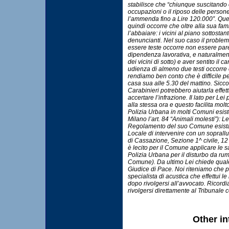
stabilisce che “chiunque suscitando 
occupazioni o il riposo delle persone
l’ammenda fino a Lire 120.000”. Questo
quindi occorre che oltre alla sua fa
l’abbaiare: i vicini al piano sottost
denuncianti. Nel suo caso il problema
essere teste occorre non essere pare
dipendenza lavorativa, e naturalment
dei vicini di sotto) e aver sentito il
udienza di almeno due testi occorre ch
rendiamo ben conto che è difficile pe
casa sua alle 5.30 del mattino. Sicco
Carabinieri potrebbero aiutarla effet
accertare l’infrazione. Il lato per Le
alla stessa ora e questo facilita mol
Polizia Urbana in molti Comuni esiste 
Milano l’art. 84 “Animali molesti”): 
Regolamento del suo Comune esista q
Locale di intervenire con un sopral
di Cassazione, Sezione 1^ civile, 12
è lecito per il Comune applicare le 
Polizia Urbana per il disturbo da ru
Comune). Da ultimo Lei chiede quale 
Giudice di Pace. Noi riteniamo che 
specialista di acustica che effettui l
dopo rivolgersi all’avvocato. Ricordi
rivolgersi direttamente al Tribunale c
Other in