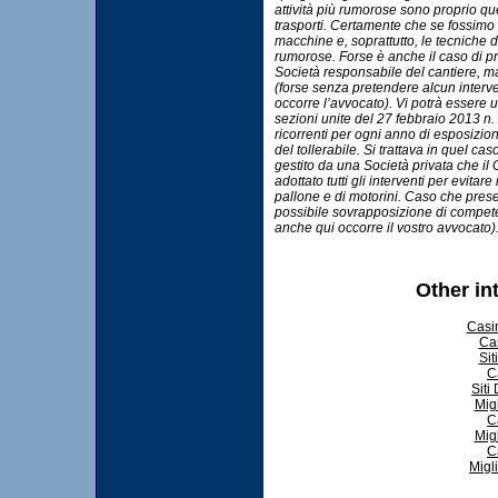
attività più rumorose sono proprio quel
trasporti. Certamente che se fossimo
macchine e, soprattutto, le tecniche 
rumorose. Forse è anche il caso di p
Società responsabile del cantiere, ma
(forse senza pretendere alcun interve
occorre l’avvocato). Vi potrà essere 
sezioni unite del 27 febbraio 2013 n
ricorrenti per ogni anno di esposizion
del tollerabile. Si trattava in quel c
gestito da una Società privata che il
adottato tutti gli interventi per evitar
pallone e di motorini. Caso che presen
possibile sovrapposizione di compete
anche qui occorre il vostro avvocato
Other in
Casi
Ca
Sit
C
Siti
Mig
C
Mig
C
Migl