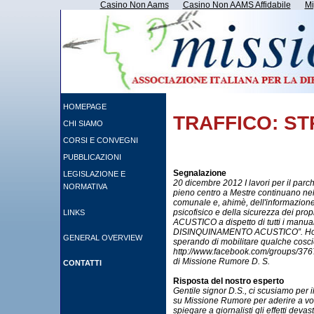
Casino Non Aams
Casino Non AAMS Affidabile
Mi
HOMEPAGE
TRAFFICO: ST
CHI SIAMO
CORSI E CONVEGNI
PUBBLICAZIONI
Segnalazione
LEGISLAZIONE E
20 dicembre 2012 I lavori per il parc
NORMATIVA
pieno centro a Mestre continuano nel
comunale e, ahimè, dell'informazione
psicofisico e della sicurezza dei pr
LINKS
ACUSTICO a dispetto di tutti i man
DISINQUINAMENTO ACUSTICO”. Ho cr
GENERAL OVERVIEW
sperando di mobilitare qualche cosci
http://www.facebook.com/groups/3767
di Missione Rumore D. S.
CONTATTI
Risposta del nostro esperto
Gentile signor D.S., ci scusiamo per i
su Missione Rumore per aderire a vost
spiegare a giornalisti gli effetti dev