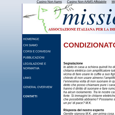
Casino Non Aams
Casino Non AAMS Affidabile
Mi
HOMEPAGE
CONDIZIONATO
CHI SIAMO
CORSI E CONVEGNI
PUBBLICAZIONI
Segnalazione
LEGISLAZIONE E
Io abito in casa a schiera quindi ho du
NORMATIVA
chitarra elettrica con amplificatore tu
vicina di fare usare le cuffie a suo f
chiesto di non usare almeno l’amplif
LINKS
l’ennesima volta di non suonare in qu
detto che posso chiamare pure i carabi
GENERAL OVERVIEW
hanno il diritto di suonare e fare ru
ha alcun isolamento. Tra le nostre ca
forte. Si immagini le chitarre elettric
CONTATTI
che possibilità abbiamo? Possiamo s
un po’ di pace? M.K.
Risposta del nostro esperto
Gentile signora M.K., per prima cosa