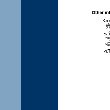
Other in
Casi
Ca
Sit
C
Siti
Mig
C
Mig
C
Migl