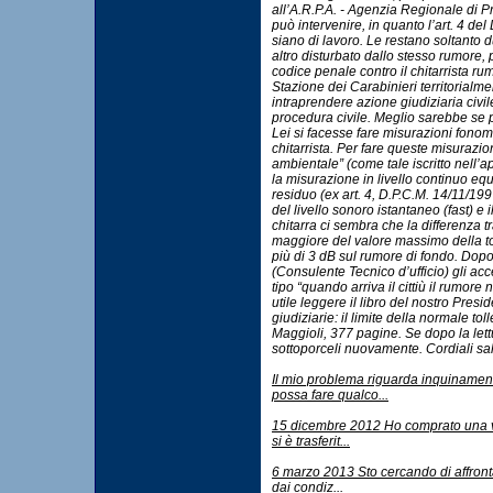
all’A.R.P.A. - Agenzia Regionale di 
può intervenire, in quanto l’art. 4 de
siano di lavoro. Le restano soltanto d
altro disturbato dallo stesso rumore,
codice penale contro il chitarrista ru
Stazione dei Carabinieri territorialm
intraprendere azione giudiziaria civil
procedura civile. Meglio sarebbe se pri
Lei si facesse fare misurazioni fono
chitarrista. Per fare queste misurazi
ambientale” (come tale iscritto nell’
la misurazione in livello continuo e
residuo (ex art. 4, D.P.C.M. 14/11/199
del livello sonoro istantaneo (fast) e 
chitarra ci sembra che la differenza tr
maggiore del valore massimo della toll
più di 3 dB sul rumore di fondo. Dopodi
(Consulente Tecnico d’ufficio) gli ac
tipo “quando arriva il cittiù il rumore
utile leggere il libro del nostro Presi
giudiziarie: il limite della normale to
Maggioli, 377 pagine. Se dopo la lettur
sottoporceli nuovamente. Cordiali 
Il mio problema riguarda inquinament
possa fare qualco...
15 dicembre 2012 Ho comprato una vil
si è trasferit...
6 marzo 2013 Sto cercando di affront
dai condiz...