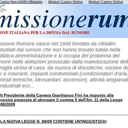
Casino Non AAMS Affidabile
Migliori Casino Online
Migliori Casino Online
ssione Rumore nasce nel 1996 fondata da cittadini
sturbati dal rumore che non hanno trovato tutela nella
bblica amministrazione e si occupa del problema del
more nelle abitazioni provocato dalla maleducazione del
miglia vicina di casa, da musica di discoteche, vociare d
r e ristoranti, impianti condominiali (condizionatori d’aria
ntrali termiche, idrosanitari, ascensori), attività artigianali
industriali ecc...
Il Presidente della Camera Gianfranco Fini ha risposto alla
nostra proposta di abrogare il comma 5 dell'Art. 11 della Legge
88/2009
LA NUOVA LEGGE N. 88/09 CONTIENE UN'INGIUSTIZIA!