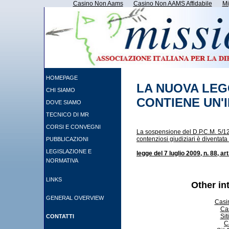
Casino Non Aams
Casino Non AAMS Affidabile
Mi
HOMEPAGE
LA NUOVA LEGG
CHI SIAMO
CONTIENE UN'I
DOVE SIAMO
TECNICO DI MR
CORSI E CONVEGNI
La sospensione del D.P.C.M. 5/12
contenziosi giudiziari è diventata
PUBBLICAZIONI
LEGISLAZIONE E
legge del 7 luglio 2009, n. 88, a
NORMATIVA
LINKS
Other in
GENERAL OVERVIEW
Casi
Ca
Sit
CONTATTI
C