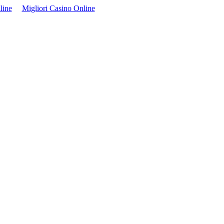
line
Migliori Casino Online