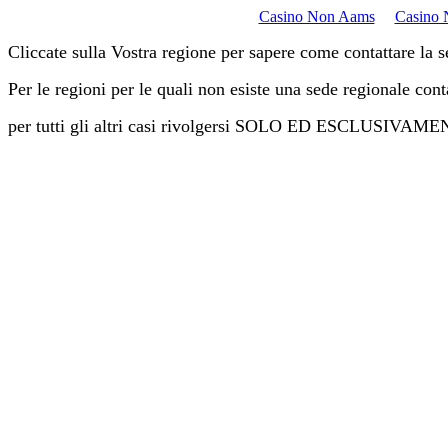
Casino Non Aams
Casino 
Cliccate sulla Vostra regione per sapere come contattare la
Per le regioni per le quali non esiste una sede regionale cont
per tutti gli altri casi rivolgersi SOLO ED ESCLUSIVAMEN