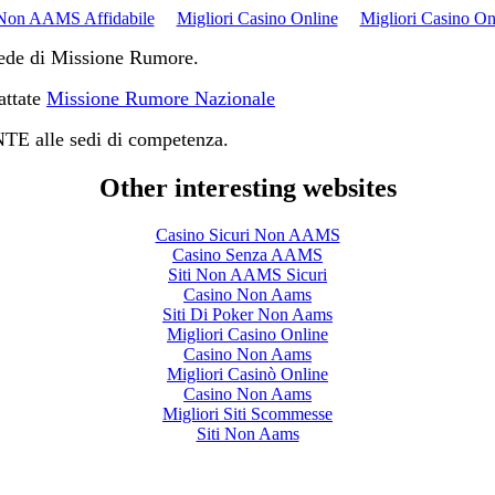
Non AAMS Affidabile
Migliori Casino Online
Migliori Casino On
 sede di Missione Rumore.
attate
Missione Rumore Nazionale
TE alle sedi di competenza.
Other interesting websites
Casino Sicuri Non AAMS
Casino Senza AAMS
Siti Non AAMS Sicuri
Casino Non Aams
Siti Di Poker Non Aams
Migliori Casino Online
Casino Non Aams
Migliori Casinò Online
Casino Non Aams
Migliori Siti Scommesse
Siti Non Aams