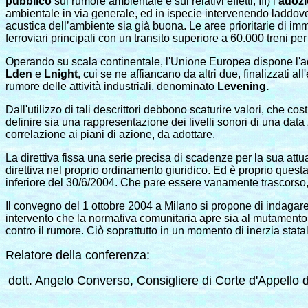
pubblico
sul rumore ambientale e sui relativi effetti; III) l’
adoz
ambientale in via generale, ed in ispecie intervenendo laddove i
acustica dell’ambiente sia già buona. Le aree prioritarie di imme
ferroviari principali con un transito superiore a 60.000 treni pe
Operando su scala continentale, l'Unione Europea dispone l'ado
L
den
e
L
night
, cui se ne affiancano da altri due, finalizzati 
rumore delle attività industriali, denominato
L
evening.
Dall'utilizzo di tali descrittori debbono scaturire valori, che c
definire sia una rappresentazione dei livelli sonori di una data 
correlazione ai piani di azione, da adottare.
La direttiva fissa una serie precisa di scadenze per la sua attua
direttiva nel proprio ordinamento giuridico. Ed è proprio quest
inferiore del 30/6/2004. Che pare essere vanamente trascorso, a
Il convegno del 1 ottobre 2004 a Milano si propone di indagare l
intervento che la normativa comunitaria apre sia al mutamento d
contro il rumore. Ciò soprattutto in un momento di inerzia stat
Relatore della conferenza:
dott. Angelo Converso, Consigliere di Corte d'Appello d