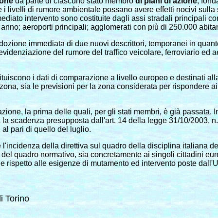
ione
da parte di ciascuno stato membro
di piani di azione
, fond
 livelli di rumore ambientale possano avere effetti nocivi sulla 
diato intervento sono costituite dagli assi stradali principali co
r anno; aeroporti principali; agglomerati con più di 250.000 abitan
zione immediata di due nuovi descrittori, temporanei in quanto d
all'evidenziazione del rumore del traffico veicolare, ferroviario e
ostituiscono i dati di comparazione a livello europeo e destinati a
zona, sia le previsioni per la zona considerata per rispondere ai r
zione, la prima delle quali, per gli stati membri, è già passata. 
a la scadenza presupposta dall'art. 14 della legge 31/10/2003, n.
l pari di quello del luglio.
'incidenza della direttiva sul quadro della disciplina italiana d
el quadro normativo, sia concretamente ai singoli cittadini europ
ale rispetto alle esigenze di mutamento ed intervento poste dall
i Torino