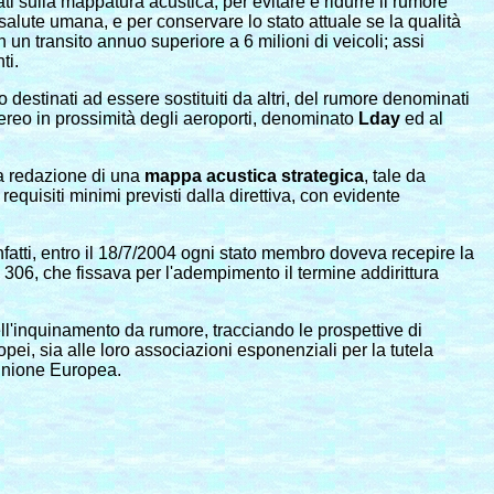
ati sulla mappatura acustica, per evitare e ridurre il rumore
salute umana, e per conservare lo stato attuale se la qualità
n un transito annuo superiore a 6 milioni di veicoli; assi
ti.
estinati ad essere sostituiti da altri, del rumore denominati
d aereo in prossimità degli aeroporti, denominato
L
day
ed al
lla redazione di una
mappa acustica strategica
, tale da
equisiti minimi previsti dalla direttiva, con evidente
Infatti, entro il 18/7/2004 ogni stato membro doveva recepire la
 306, che fissava per l'adempimento il termine addirittura
ell'inquinamento da rumore, tracciando le prospettive di
ei, sia alle loro associazioni esponenziali per la tutela
'Unione Europea.