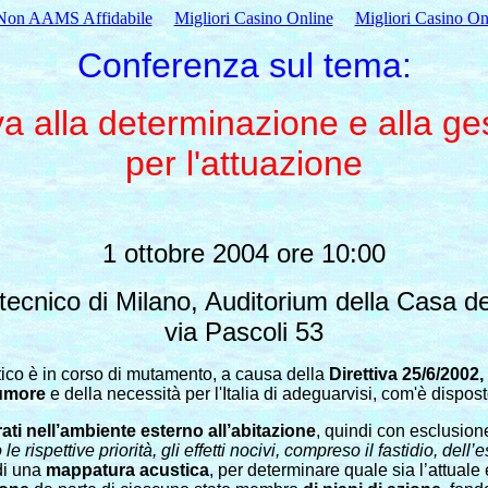
Non AAMS Affidabile
Migliori Casino Online
Migliori Casino On
Conferenza sul tema:
va alla determinazione e alla g
per l'attuazione
1 ottobre 2004 ore 10:00
itecnico di Milano, Auditorium della Casa d
via Pascoli 53
stico è in corso di mutamento, a causa della
Direttiva 25/6/2002
rumore
e della necessità per l'Italia di adeguarvisi, com'è disposto
ati nell’ambiente esterno all’abitazione
, quindi con esclusione
le rispettive priorità, gli effetti nocivi, compreso il fastidio, de
 di una
mappatura acustica
, per determinare quale sia l’attuale 