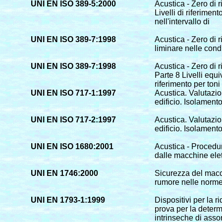
UNI EN ISO 389-5:2000
Acustica - Zero di r
Livelli di riferime
nell'intervallo di
UNI EN ISO 389-7:1998
Acustica - Zero di r
liminare nelle cond
UNI EN ISO 389-7:1998
Acustica - Zero di r
Parte 8
Livelli equi
riferimento per toni
UNI EN ISO 717-1:1997
Acustica. Valutazion
edificio. Isolament
UNI EN ISO 717-2:1997
Acustica. Valutazion
edificio. Isolamento
UNI EN ISO 1680:2001
Acustica - Procedu
dalle macchine elet
UNI EN 1746:2000
Sicurezza del macch
rumore nelle norme
UNI EN 1793-1:1999
Dispositivi per la r
prova per la determ
intrinseche di ass