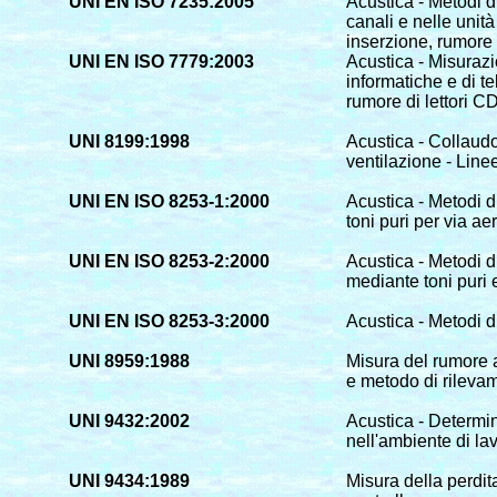
UNI EN ISO 7235:2005
Acustica - Metodi di
canali e nelle unità
inserzione, rumore 
UNI EN ISO 7779:2003
Acustica - Misuraz
informatiche e di t
rumore di lettori
UNI 8199:1998
Acustica - Collaudo
ventilazione - Line
UNI EN ISO 8253-1:2000
Acustica - Metodi d
toni puri per via a
UNI EN ISO 8253-2:2000
Acustica - Metodi 
mediante toni puri e
UNI EN ISO 8253-3:2000
Acustica - Metodi d
UNI 8959:1988
Misura del rumore 
e metodo di rileva
UNI 9432:2002
Acustica - Determin
nell'ambiente di la
UNI 9434:1989
Misura della perdit