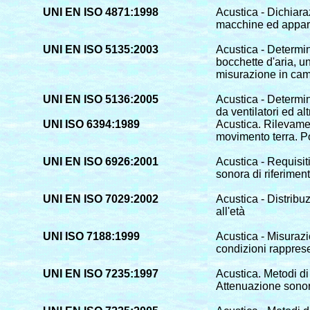
UNI EN ISO 4871:1998
Acustica - Dichiara
macchine ed appar
UNI EN ISO 5135:2003
Acustica - Determin
bocchette d'aria, u
misurazione in cam
UNI EN ISO 5136:2005
Acustica - Determi
da ventilatori ed al
UNI ISO 6394:1989
Acustica. Rilevame
movimento terra. Po
UNI EN ISO 6926:2001
Acustica - Requisiti
sonora di riferimen
UNI EN ISO 7029:2002
Acustica - Distribu
all'età
UNI ISO 7188:1999
Acustica - Misuraz
condizioni rapprese
UNI EN ISO 7235:1997
Acustica. Metodi di 
Attenuazione sonor