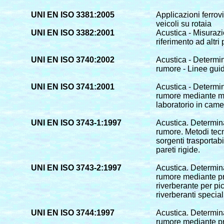
UNI EN ISO 3381:2005
Applicazioni ferrov
veicoli su rotaia
UNI EN ISO 3382:2001
Acustica - Misurazi
riferimento ad altri
UNI EN ISO 3740:2002
Acustica - Determin
rumore - Linee guid
UNI EN ISO 3741:2001
Acustica - Determin
rumore mediante mi
laboratorio in camer
UNI EN ISO 3743-1:1997
Acustica. Determina
rumore. Metodi tecn
sorgenti trasportab
pareti rigide.
UNI EN ISO 3743-2:1997
Acustica. Determina
rumore mediante pr
riverberante per pi
riverberanti special
UNI EN ISO 3744:1997
Acustica. Determina
rumore mediante pr