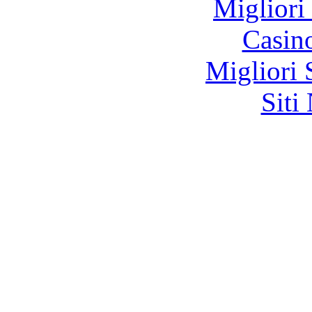
Migliori
Casin
Migliori 
Siti