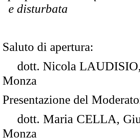
e disturbata
Saluto di apertura:
dott. Nicola LAUDISIO
Monza
Presentazione del Moderat
dott. Maria CELLA
, Gi
Monza