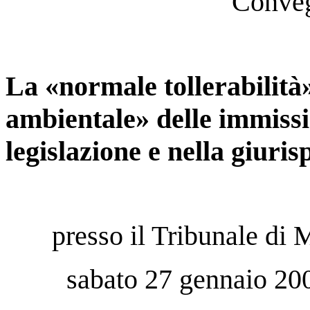
Conveg
La «normale tollerabilità»
ambientale» delle immissi
legislazione
e nella giuris
presso il Tribunale di M
sabato 27 gennaio 200