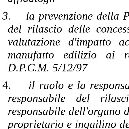
3.
la prevenzione della 
del rilascio delle concess
valutazione d'impatto a
manufatto edilizio ai re
D.P.C.M. 5/12/97
4.
il ruolo e la responsa
responsabile del rilasc
responsabile dell'organo d
proprietario e inquilino d