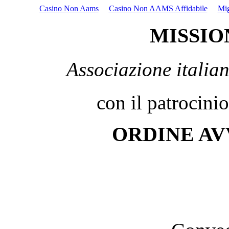
Casino Non Aams
Casino Non AAMS Affidabile
Mig
MISSI
Associazione italian
con il patrocinio
ORDINE A