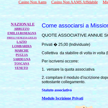
Casino Non Aams
Casino Non AAMS Affidabile
Mig
NAZIONALE
Come associarsi a Mission
ABRUZZO
EMILIA ROMAGNA
QUOTE ASSOCIATIVE ANNUE S
FRIULI VENEZIA GIULIA
LAZIO
Privati � 25,00 (Individuale)
LOMBARDIA
MARCHE
Collettiva
da stabilire di volta in volt
PUGLIA
SARDEGNA
Per iscriversi occorre:
TOSCANA
VENETO
1.
versare la quota associativa
2. compilare il modulo d'iscrizione dopo
sottostante collegamento.
Statuto associativo
Modulo Iscrizione Privati