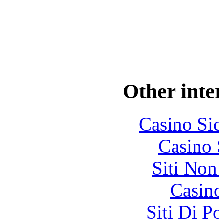
Other inte
Casino S
Casino
Siti No
Casin
Siti Di 