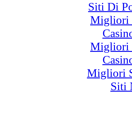
Siti Di 
Migliori
Casin
Migliori
Casin
Migliori 
Siti