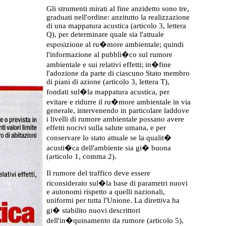
Gli strumenti mirati al fine anzidetto sono tre,
graduati nell'ordine: anzitutto la realizzazione
di una
mappatura
acustica (articolo 3, lettera
Q), per determinare quale
sia
l'attuale
esposizione al ru�more ambientale; quindi
l'informazione al pubbli�co sul rumore
ambientale e sui relativi effetti; in�fine
l'adozione da parte di ciascuno Stato membro
di piani di azione (articolo 3, lettera T),
fondati sul�la
mappatura
acustica, per
evitare e ridurre il ru�more ambientale in via
generale, intervenendo in particolare laddove
i livelli di rumore ambientale possano avere
effetti nocivi sulla salute umana, e per
conservare lo stato attuale se la qualit�
acusti�ca dell'ambiente sia gi� buona
(articolo 1, comma 2).
Il rumore del traffico deve essere
riconsiderato
sul�la
base di parametri nuovi
e autonomi rispetto a quelli nazionali,
uniformi per tutta l'Unione. La direttiva ha
gi� stabilito nuovi descrittori
dell'in
�quinamento da rumore (articolo 5),