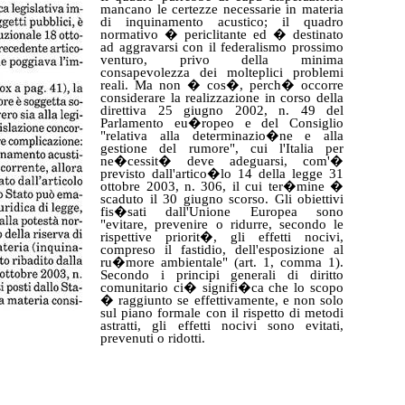
mancano le certezze necessarie in materia
di
inquinamento acustico; il quadro
normativo �
periclitante
ed � destinato
ad aggravarsi con il federalismo prossimo
venturo, privo della minima
consapevolezza dei molteplici problemi
reali. Ma non � cos�, perch� occorre
considerare la realizzazione in corso della
direttiva 25 giugno 2002, n. 49 del
Parlamento eu�ropeo e del Consiglio
"relativa alla determinazio�
ne
e alla
gestione del rumore", cui l'Italia per
ne�cessit� deve adeguarsi, com'�
previsto dall'artico�lo 14 della legge 31
ottobre 2003, n. 306, il cui ter�mine �
scaduto il 30 giugno scorso. Gli obiettivi
fis�sati dall'Unione Europea sono
"evitare, prevenire o ridurre, secondo le
rispettive priorit�, gli effetti nocivi,
compreso il fastidio, dell'esposizione
al
ru�more ambientale
" (art. 1, comma 1).
Secondo i principi generali di diritto
comunitario ci� signifi�ca che lo scopo
� raggiunto se effettivamente, e non solo
sul piano formale con il rispetto di metodi
astratti, gli effetti nocivi sono evitati,
prevenuti o ridotti.