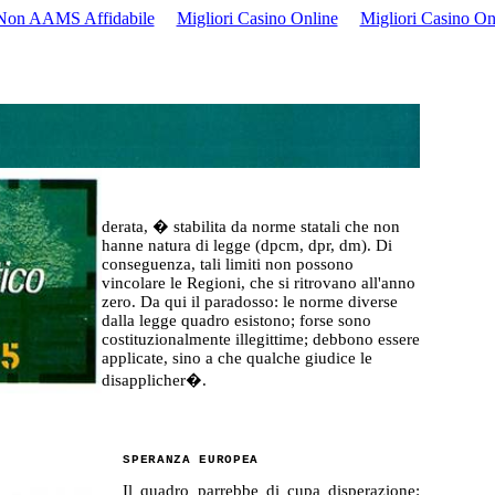
Non AAMS Affidabile
Migliori Casino Online
Migliori Casino On
derata
, � stabilita da norme statali che non
hanne
natura di legge (
dpcm
,
dpr
, dm). Di
conseguenza, tali limiti non possono
vincolare le Regioni, che si ritrovano
all'
anno
zero. Da qui il paradosso: le norme diverse
dalla legge quadro esistono; forse sono
costituzionalmente illegittime;
debbono
essere
applicate, sino a che qualche giudice le
disapplicher�
.
SPERANZA EUROPEA
Il quadro parrebbe di cupa disperazione: