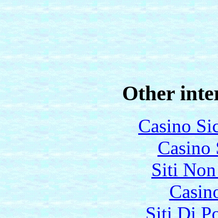
Other inte
Casino S
Casino
Siti No
Casin
Siti Di 